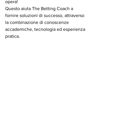
opera!
Questo aiuta The Betting Coach a 
fornire soluzioni di successo, attraverso 
la combinazione di conoscenze 
accademiche, tecnologia ed esperienza 
pratica.