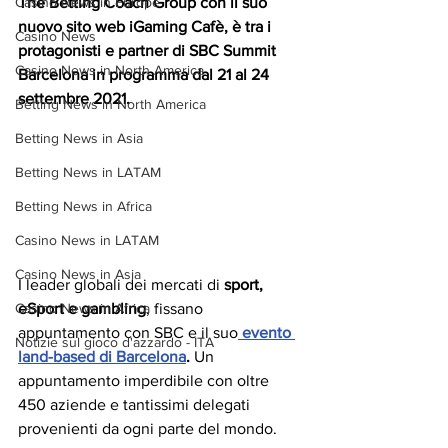
Casino News in Europe
The Betting Coach Group con il suo 
nuovo sito web iGaming Cafè, è tra i 
Casino News
protagonisti e partner di SBC Summit 
Casino News in North America
Barcelona in programma dal 21 al 24 
settembre 2021.
Betting News in North America
Betting News in Asia
Betting News in LATAM
Betting News in Africa
Casino News in LATAM
Casino News in Asia
I leader globali dei mercati di 
sport, 
Casino News in Africa
eSport e gambling
, fissano 
appuntamento con SBC e il suo
evento 
Notizie sul gioco d'azzardo - ITA
land-based di Barcelona
.
 Un 
appuntamento imperdibile con oltre 
450 aziende e tantissimi delegati 
provenienti da ogni parte del mondo.