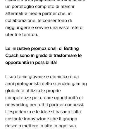
un portafoglio completo di marchi 
affermati e media partner che, in 
collaborazione, le consentono di 
raggiungere e servire una vasta rete di 
utenti e territori.
Le iniziative promozionali di Betting 
Coach sono in grado di trasformare le 
opportunità in possibilità!
Il suo team giovane e dinamico è da 
anni protagonista dello scenario gaming 
globale e utilizza le proprie 
competenze per creare opportunità di 
networking per tutti i partner connessi. 
L'esperienza e le idee si basano sulla 
costante innovazione che il gruppo 
riesce a mettere in atto in ogni sua 