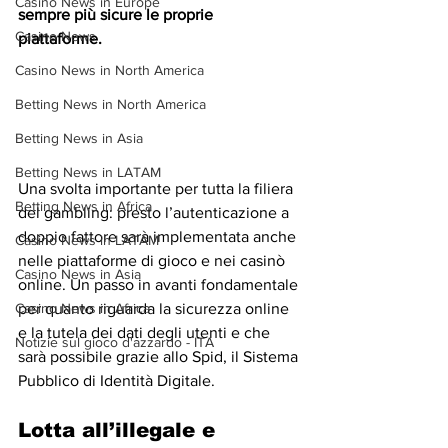
Casino News in Europe
sempre più sicure le proprie 
Casino News
piattaforme. 
Casino News in North America
Betting News in North America
Betting News in Asia
Betting News in LATAM
Una svolta importante per tutta la filiera 
Betting News in Africa
del gambling: presto l’autenticazione a 
doppio fattore sarà implementata anche 
Casino News in LATAM
nelle piattaforme di gioco e nei casinò 
Casino News in Asia
online. Un passo in avanti fondamentale 
per quanto riguarda la sicurezza online 
Casino News in Africa
e la tutela dei dati degli utenti e che 
Notizie sul gioco d'azzardo - ITA
sarà possibile grazie allo Spid, il Sistema 
Pubblico di Identità Digitale.
Lotta all’illegale e 