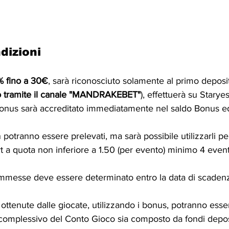
dizioni
% fino a 30€
, sarà riconosciuto solamente al primo deposi
to tramite il canale "MANDRAKEBET"
), effettuerà su Staryes
onus sarà accreditato immediatamente nel saldo Bonus ed
n potranno essere prelevati, ma sarà possibile utilizzarli 
t a quota non inferiore a 1.50 (per evento) minimo 4 eventi,
ommesse deve essere determinato entro la data di scadenz
 ottenute dalle giocate, utilizzando i bonus, potranno esse
 complessivo del Conto Gioco sia composto da fondi deposi