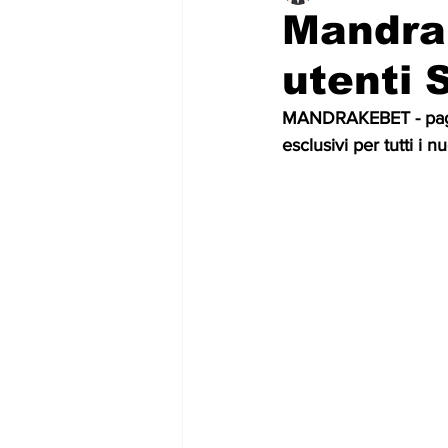
Mandrak
utenti 
Betting News in North America
MANDRAKEBET - pagina
esclusivi per tutti i nu
Casino News in LATAM
Casi