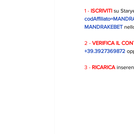
1 - 
ISCRIVITI
su Starye
codAffiliato=MAND
MANDRAKEBET
 nell
2 - 
VERIFICA IL CO
+39.3927369872 
opp
3 - 
RICARICA
 inseren