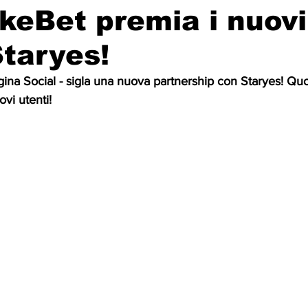
eBet premia i nuovi
Staryes!
Betting News in Asia
Betting News in LATAM
Betting Ne
 Social - sigla una nuova partnership con Staryes! Quo
ovi utenti!
no News in Asia
Casino News in Africa
Notizie sul gioco d