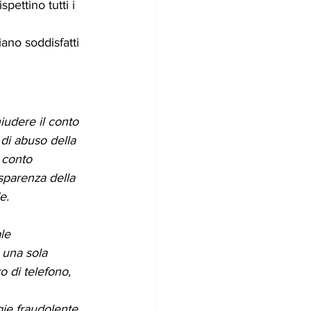
pettino tutti i 
ano soddisfatti 
iudere il conto 
 di abuso della 
 conto 
sparenza della 
e. 
le 
 una sola 
o di telefono, 
gie fraudolente. 