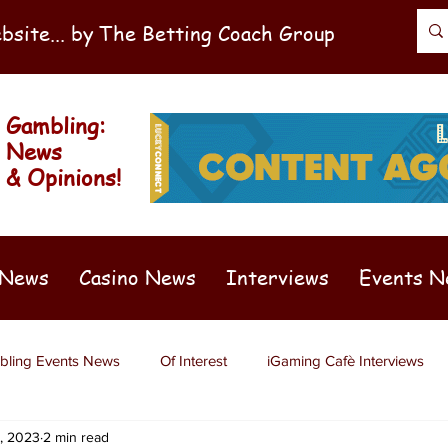
site... by The Betting Coach Group
Gambling:
News
& Opinions!
 News
Casino News
Interviews
Events N
ling Events News
Of Interest
iGaming Cafè Interviews
, 2023
2 min read
no News in Europe
Casino News
Casino News in North A