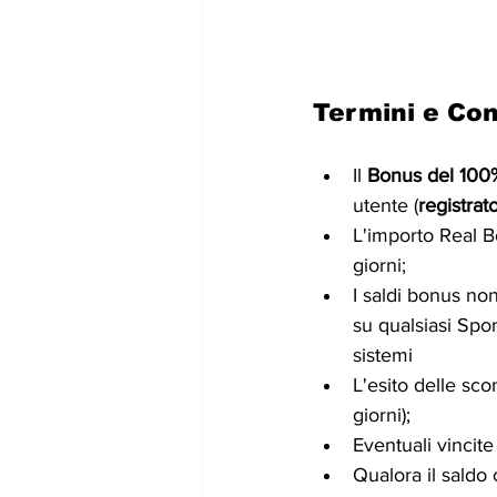
Termini e Con
Il 
Bonus del 100
utente (
registra
L'importo Real B
giorni; 
I saldi bonus no
su qualsiasi Spor
sistemi 
L'esito delle sc
giorni); 
Eventuali vincite
Qualora il saldo