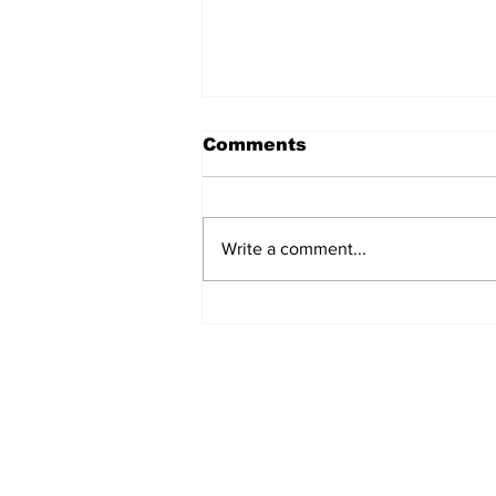
Comments
Write a comment...
Slotmatic porta Pidiots
a Londra: il futuro delle
slot passa da
engagement, AI e
About Us
community
iGaming Cafè
is owned by T.B.C. Group!
News and Opinions on
the international gamblin
The Betting Coach Group - founded in 2015 - is sp