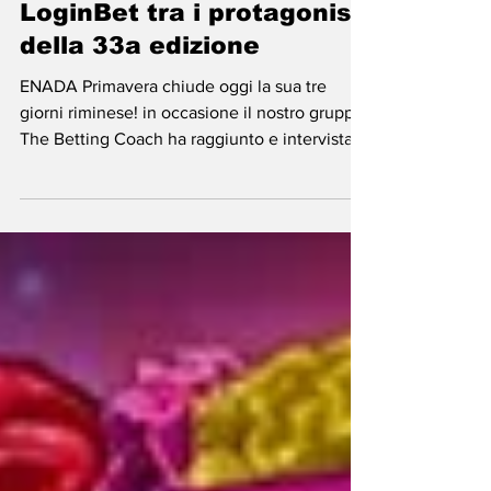
ENADA Primavera:
LoginBet tra i protagonisti
della 33a edizione
ENADA Primavera chiude oggi la sua tre
giorni riminese! in occasione il nostro gruppo
The Betting Coach ha raggiunto e intervistato
LoginBet