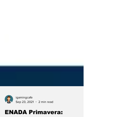
igamingcafe
Sep 23, 2021
2 min read